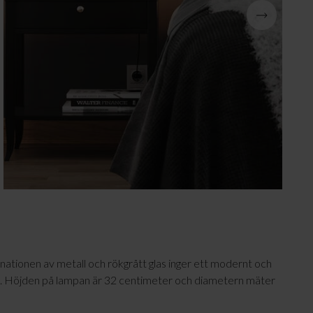
Julbelysning
ationen av metall och rökgrått glas inger ett modernt och
en. Höjden på lampan är 32 centimeter och diametern mäter