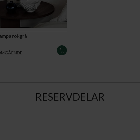
lampa rökgrå
LÄGG
OMGÅENDE
I
VARUKORGEN
RESERVDELAR