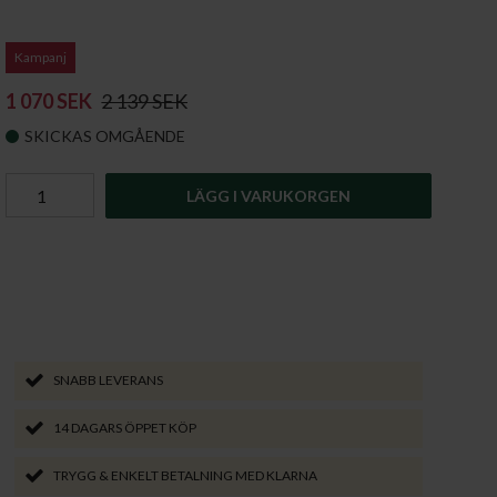
Kampanj
1 070 SEK
2 139 SEK
SKICKAS OMGÅENDE
LÄGG I VARUKORGEN
SNABB LEVERANS
14 DAGARS ÖPPET KÖP
TRYGG & ENKELT BETALNING MED KLARNA