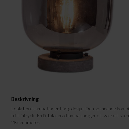
Plafonder
Ljuskällor
Golvlampor
Lampskärmar
Vägglampor
Lampproppar
Bordslampor
Skrivbordslampor
Fönsterlampor
Spotlights
Badrumslampor
Beskrivning
Leola bordslampa har en härlig design. Den spännande kombin
tufft intryck. En lättplacerad lampa som ger ett vackert sk
28 centimeter.