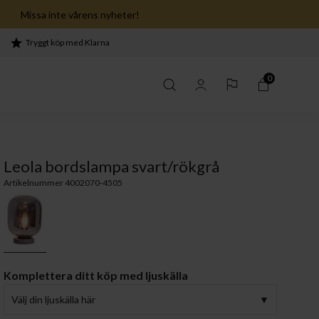
Missa inte vårens nyheter!
Tryggt köp med Klarna
0
Leola bordslampa svart/rökgrå
Artikelnummer 4002070-4505
Komplettera ditt köp med ljuskälla
Välj din ljuskälla här
 sovrum ›
serien ›
Lekfullhet i köket ›