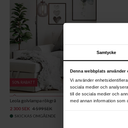
Samtycke
Denna webbplats använder 
Vi använder enhetsidentifierar
50% RABATT
Kampanj
sociala medier och analysera 
till de sociala medier och a
Leola golvlampa rökgrå
med annan information som du 
2 300 SEK
4 599 SEK
LÄGG
SKICKAS OMGÅENDE
I
VARUKORGEN