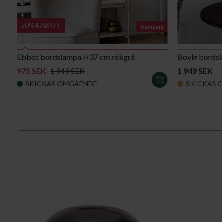
50% RABATT
Kampanj
Ebbot bordslampa H37 cm rökgrå
Boyle bords
975 SEK
1 949 SEK
1 949 SEK
LÄGG
SKICKAS OMGÅENDE
SKICKAS 
I
VARUKORGEN