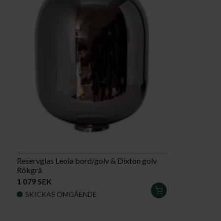
Reservglas Leola bord/golv & Dixton golv
Rökgrå
1 079 SEK
LÄGG
SKICKAS OMGÅENDE
I
VARUKORGEN