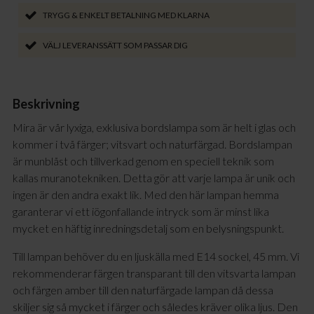
TRYGG & ENKELT BETALNING MED KLARNA
VÄLJ LEVERANSSÄTT SOM PASSAR DIG
Beskrivning
Mira är vår lyxiga, exklusiva bordslampa som är helt i glas och
kommer i två färger; vitsvart och naturfärgad. Bordslampan
är munblåst och tillverkad genom en speciell teknik som
kallas muranotekniken. Detta gör att varje lampa är unik och
ingen är den andra exakt lik. Med den här lampan hemma
garanterar vi ett iögonfallande intryck som är minst lika
mycket en häftig inredningsdetalj som en belysningspunkt.
Till lampan behöver du en ljuskälla med E14 sockel, 45 mm. Vi
rekommenderar färgen transparant till den vitsvarta lampan
och färgen amber till den naturfärgade lampan då dessa
skiljer sig så mycket i färger och således kräver olika ljus. Den