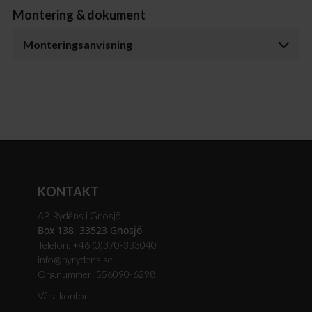
Montering & dokument
Monteringsanvisning
KONTAKT
AB Rydéns i Gnosjö
Box 138, 33523 Gnosjö
Telefon: +46 (0)370-333040
info@byrydens.se
Org.nummer: 556090-6298
Våra kontor