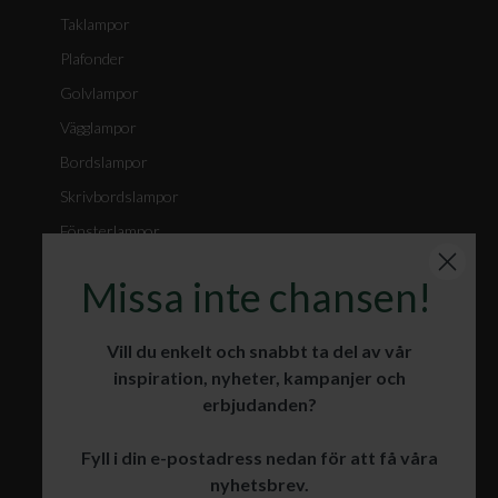
Taklampor
Plafonder
Golvlampor
Vägglampor
Bordslampor
Skrivbordslampor
Fönsterlampor
Spotlights
Missa inte chansen!
Badrumslampor
Julbelysning
Vill du enkelt och snabbt ta del av vår
inspiration, nyheter, kampanjer och
erbjudanden?
KUNDSERVICE
Fyll i din e-postadress nedan för att få våra
Öppet köp och retur
nyhetsbrev.
Leverans