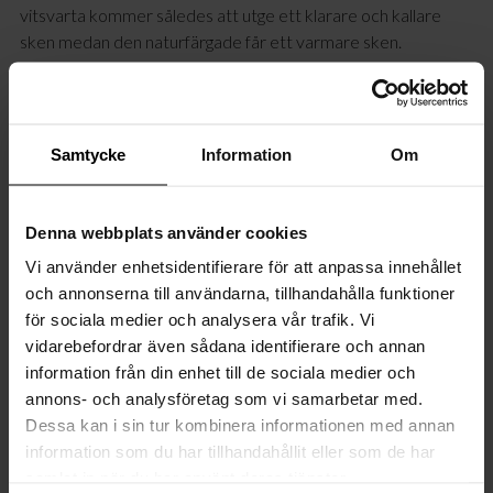
vitsvarta kommer således att utge ett klarare och kallare
sken medan den naturfärgade får ett varmare sken.
Lampan har en genomskinlig kabel med brytare på sladden.
Mira bordslampa är ungefär 30 centimeter bred, 20
centimeter djup och 20 centimeter hög men det kan skilja
Samtycke
Information
Om
något från lampa till lampa eftersom samtliga är munblåsta
och unika.
Denna webbplats använder cookies
Elpriskalkyl
Vi använder enhetsidentifierare för att anpassa innehållet
Kostnad per månad:
1,22 kr
och annonserna till användarna, tillhandahålla funktioner
I beräkningen har vi tagit höjd för snittpris SE4 februari 2023,
för sociala medier och analysera vår trafik. Vi
102 öre + moms samt 8 timmars brinntid per dag i en hel månad.
vidarebefordrar även sådana identifierare och annan
Kalkylen utgår från de rekommenderade LED ljusskällor som säljs
information från din enhet till de sociala medier och
av By Rydéns.
annons- och analysföretag som vi samarbetar med.
Dessa kan i sin tur kombinera informationen med annan
information som du har tillhandahållit eller som de har
Specifikationer
samlat in när du har använt deras tjänster.