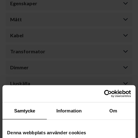
Egenskaper
Mått
Kabel
Transformator
Dimmer
Ljuskälla
Förpackning
Samtycke
Information
Om
Ytterkartong
Montering & dokument
Denna webbplats använder cookies