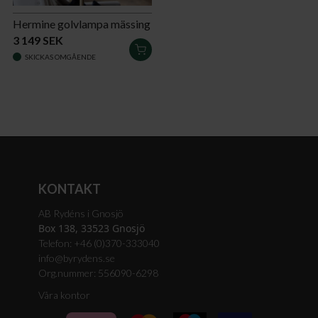
Hermine golvlampa mässing
3 149 SEK
LÄGG
SKICKAS OMGÅENDE
I
VARUKORGEN
KONTAKT
AB Rydéns i Gnosjö
Box 138, 33523 Gnosjö
Telefon: +46 (0)370-333040
info@byrydens.se
Org.nummer: 556090-6298
Våra kontor