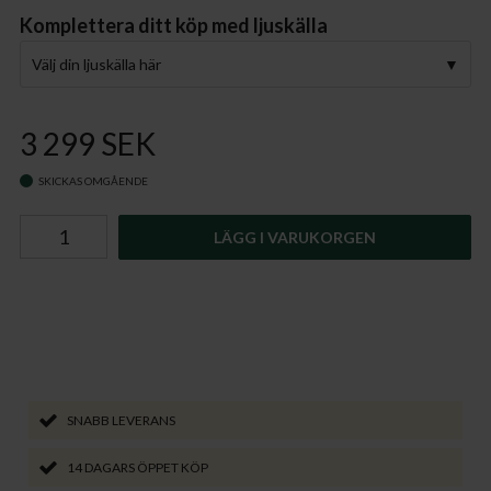
Komplettera ditt köp med ljuskälla
Välj din ljuskälla här
3 299 SEK
SKICKAS OMGÅENDE
LÄGG I VARUKORGEN
SNABB LEVERANS
14 DAGARS ÖPPET KÖP