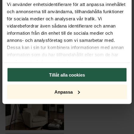
Monteringsanvisning
Vi använder enhetsidentifierare för att anpassa innehållet
och annonserna till användarna, tillhandahålla funktioner
för sociala medier och analysera vår trafik. Vi
vidarebefordrar även sådana identifierare och annan
information från din enhet till de sociala medier och
annons- och analysföretag som vi samarbetar med.
Dessa kan i sin tur kombinera informationen med annan
KOMPLETTERANDE PRODUKTER
information som du har tillhandahållit eller som de har
samlat in när du har använt deras tjänster.
Tillåt alla cookies
Anpassa