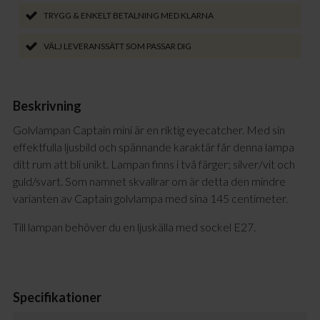
TRYGG & ENKELT BETALNING MED KLARNA
VÄLJ LEVERANSSÄTT SOM PASSAR DIG
Beskrivning
Golvlampan Captain mini är en riktig eyecatcher. Med sin
effektfulla ljusbild och spännande karaktär får denna lampa
ditt rum att bli unikt. Lampan finns i två färger; silver/vit och
guld/svart. Som namnet skvallrar om är detta den mindre
varianten av Captain golvlampa med sina 145 centimeter.
Till lampan behöver du en ljuskälla med sockel E27.
Specifikationer