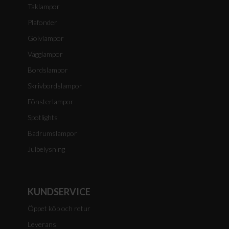
Taklampor
Plafonder
Golvlampor
Vägglampor
Bordslampor
Skrivbordslampor
Fönsterlampor
Spotlights
Badrumslampor
Julbelysning
KUNDSERVICE
Öppet köp och retur
Leverans