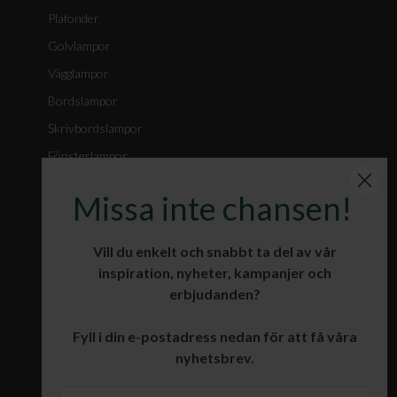
Plafonder
Golvlampor
Vägglampor
Bordslampor
Skrivbordslampor
Fönsterlampor
Spotlights
Missa inte chansen!
Badrumslampor
Julbelysning
Vill du enkelt och snabbt ta del av vår
inspiration, nyheter, kampanjer och
erbjudanden?
KUNDSERVICE
Fyll i din e-postadress nedan för att få våra
Öppet köp och retur
nyhetsbrev.
Leverans
Garanti och reklamation