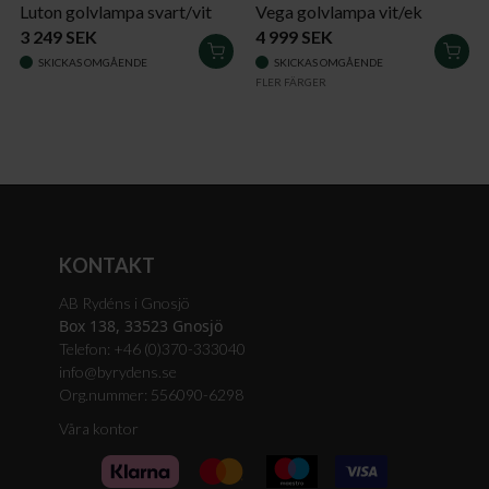
Luton golvlampa svart/vit
Vega golvlampa vit/ek
3 249 SEK
4 999 SEK
LÄGG
LÄG
SKICKAS OMGÅENDE
SKICKAS OMGÅENDE
I
I
FLER FÄRGER
VARUKORGEN
VAR
KONTAKT
AB Rydéns i Gnosjö
Box 138, 33523 Gnosjö
Telefon: +46 (0)370-333040
info@byrydens.se
Org.nummer: 556090-6298
Våra kontor