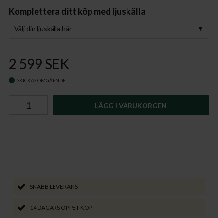
Komplettera ditt köp med ljuskälla
Välj din ljuskälla här
2 599 SEK
SKICKAS OMGÅENDE
LÄGG I VARUKORGEN
SNABB LEVERANS
14 DAGARS ÖPPET KÖP