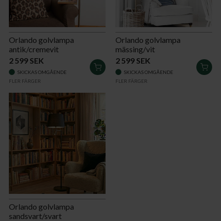
Orlando golvlampa
Orlando golvlampa
antik/cremevit
mässing/vit
2 599 SEK
2 599 SEK
LÄGG
LÄG
SKICKAS OMGÅENDE
SKICKAS OMGÅENDE
I
I
FLER FÄRGER
FLER FÄRGER
VARUKORGEN
VAR
Orlando golvlampa
sandsvart/svart