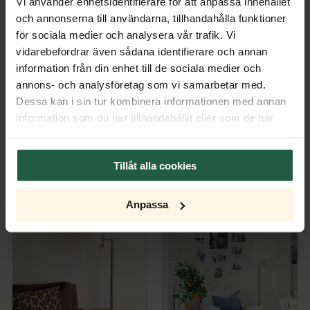
Vi använder enhetsidentifierare för att anpassa innehållet
och annonserna till användarna, tillhandahålla funktioner
Skärm Orlando Ø36xh26 cm
för sociala medier och analysera vår trafik. Vi
vit
vidarebefordrar även sådana identifierare och annan
599 SEK
information från din enhet till de sociala medier och
LÄGG
SKICKAS OMGÅENDE
I
annons- och analysföretag som vi samarbetar med.
FLER FÄRGER
VARUKORGEN
Dessa kan i sin tur kombinera informationen med annan
information som du har tillhandahållit eller som de har
samlat in när du har använt deras tjänster.
Tillåt alla cookies
KOMPLETTERANDE PRODUKTER
Anpassa