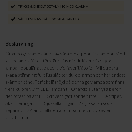
TRYGG & ENKELT BETALNING MED KLARNA
VÄLJ LEVERANSSÄTT SOM PASSAR DIG
Beskrivning
Orlando golvlampa är en av våra mest populära lampor. Med
sin ledlampa får du förstärkt ljus när du läser, vilket gör
lampan populär att placera vid favoritfåtöljen. Vill du bara
skapa stämningsfullt ljus släcker du led-armen och har endast
skärmen tänd. Perfekt läshöjd på denna golvlampa som finns i
flera kulörer. Om LED lampan till Orlando slutar lysa beror
det oftast på att LED drivern gått sönder, inte LED-chipet.
Skärmen ingår. LED ljuskällan ingår, E27 ljuskällan köps
separat. E27 lamphållaren är dimbar med inköp av en
sladdimmer.