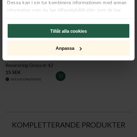
Dessa kan i sin tur kombinera informationen med annan
information som du har tillhandahållit eller som de har
samlat in när du har använt deras tjänster.
Tillåt alla cookies
Anpassa
Reservring Gross nr 42
15 SEK
LÄGG
SKICKAS OMGÅENDE
I
VARUKORGEN
KOMPLETTERANDE PRODUKTER