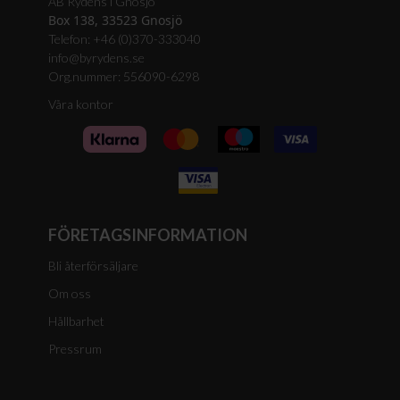
AB Rydéns i Gnosjö
Box 138, 33523 Gnosjö
Telefon: +46 (0)370-333040
info@byrydens.se
Org.nummer: 556090-6298
Våra kontor
FÖRETAGSINFORMATION
Bli återförsäljare
Om oss
Hållbarhet
Pressrum