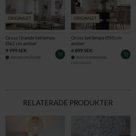
ORIGINALET
ORIGINALET
Gross Grande taklampa
Gross taklampa Ø50 cm
Ø62 cm amber
amber
9 999 SEK
6 899 SEK
LÄGG
LÄG
SKICKAS OMGÅENDE
SKICKAS OMGÅENDE
I
I
FLER FÄRGER
VARUKORGEN
VAR
RELATERADE PRODUKTER