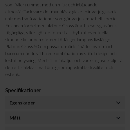
som fyller rummet med en mjuk och inbjudande
atmosfär.Tack vare det munblåsta glaset blir varje glaskula
unik med små variationer som gör varje lampa helt speciell.
En annan fördel med plafond Gross är att reservglas finns
tillgängliga, vilket gör det enkelt att byta ut eventuella
skadade kulor och därmed förlänger lampans livslängd.
Plafond Gross 50 cm passar utmärkt i både sovrum och
barnrum där du vill ha en kombination av stilfull design och
lekfull belysning. Med sitt mjuka ljus och vackra glasdetaljer är
den ett självklart val för dig som uppskattar kvalitet och
estetik.
Specifikationer
Egenskaper
Mått