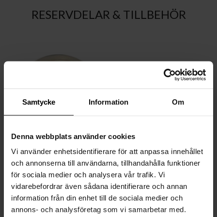
RESERVDELAR & TILLBEHÖR
Samtycke
Information
Om
Denna webbplats använder cookies
Reservglas Gross Ø10cm
Takkrok+skruv Gross
Vi använder enhetsidentifierare för att anpassa innehållet
(till 50+62+Bar+Bord)
plafond 30+50cm/Splendor
och annonserna till användarna, tillhandahålla funktioner
Amber
Ø58cm Krom
för sociala medier och analysera vår trafik. Vi
229 SEK
90 SEK
LÄGG
LÄG
vidarebefordrar även sådana identifierare och annan
SKICKAS OMGÅENDE
SKICKAS OMGÅENDE
I
I
information från din enhet till de sociala medier och
FLER FÄRGER
VARUKORGEN
VAR
annons- och analysföretag som vi samarbetar med.