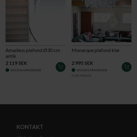
Amadeus plafond Ø30 cm
Monarque plafond klar
antik
2 119 SEK
2 995 SEK
LÄGG
LÄG
SKICKAS OMGÅENDE
SKICKAS OMGÅENDE
I
I
FLER FÄRGER
VARUKORGEN
VAR
KONTAKT