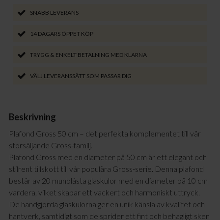
SNABB LEVERANS
14 DAGARS ÖPPET KÖP
TRYGG & ENKELT BETALNING MED KLARNA
VÄLJ LEVERANSSÄTT SOM PASSAR DIG
Beskrivning
Plafond Gross 50 cm – det perfekta komplementet till vår
storsäljande Gross-familj.
Plafond Gross med en diameter på 50 cm är ett elegant och
stilrent tillskott till vår populära Gross-serie. Denna plafond
består av 20 munblåsta glaskulor med en diameter på 10 cm
vardera, vilket skapar ett vackert och harmoniskt uttryck.
De handgjorda glaskulorna ger en unik känsla av kvalitet och
hantverk, samtidigt som de sprider ett fint och behagligt sken