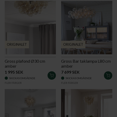
ORIGINALET
ORIGINALET
Gross plafond Ø30 cm
Gross Bar taklampa L80 cm
amber
amber
1 995 SEK
7 699 SEK
LÄGG
LÄG
SKICKAS OMGÅENDE
SKICKAS OMGÅENDE
I
I
FLER FÄRGER
FLER FÄRGER
VARUKORGEN
VAR