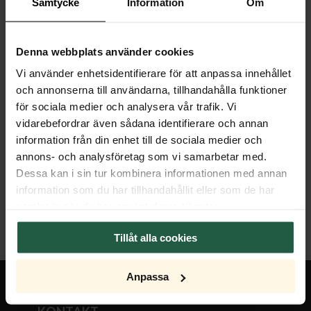
Samtycke
Information
Om
Specifikationer
Denna webbplats använder cookies
Egenskaper
Vi använder enhetsidentifierare för att anpassa innehållet
och annonserna till användarna, tillhandahålla funktioner
Transformator
för sociala medier och analysera vår trafik. Vi
vidarebefordrar även sådana identifierare och annan
Dimmer
information från din enhet till de sociala medier och
annons- och analysföretag som vi samarbetar med.
Ljuskälla
Dessa kan i sin tur kombinera informationen med annan
information som du har tillhandahållit eller som de har
samlat in när du har använt deras tjänster.
Tillåt alla cookies
Anpassa