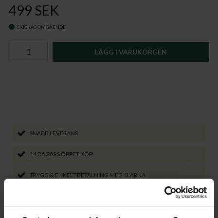
499 SEK
SKICKAS OMGÅENDE
LÄGG I VARUKORGEN
SNABB LEVERANS
14 DAGARS ÖPPET KÖP
TRYGG & ENKELT BETALNING MED KLARNA
VÄLJ LEVERANSSÄTT SOM PASSAR DIG