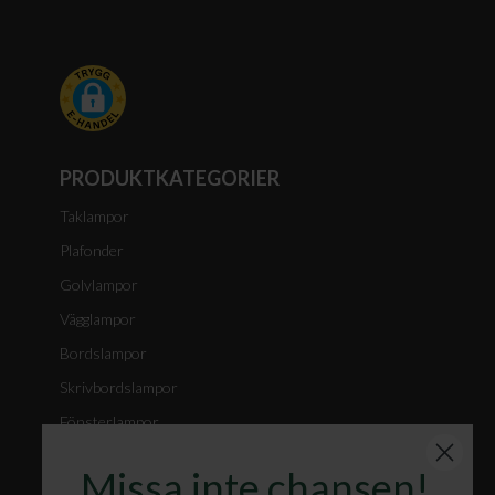
PRODUKTKATEGORIER
Taklampor
Plafonder
Golvlampor
Vägglampor
Bordslampor
Skrivbordslampor
Fönsterlampor
Spotlights
Missa inte chansen!
Badrumslampor