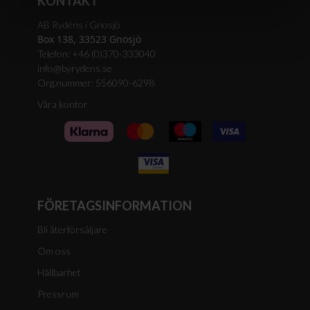
KONTAKT
AB Rydéns i Gnosjö
Box 138, 33523 Gnosjö
Telefon: +46 (0)370-333040
info@byrydens.se
Org.nummer: 556090-6298
Våra kontor
FÖRETAGSINFORMATION
Bli återförsäljare
Om oss
Hållbarhet
Pressrum