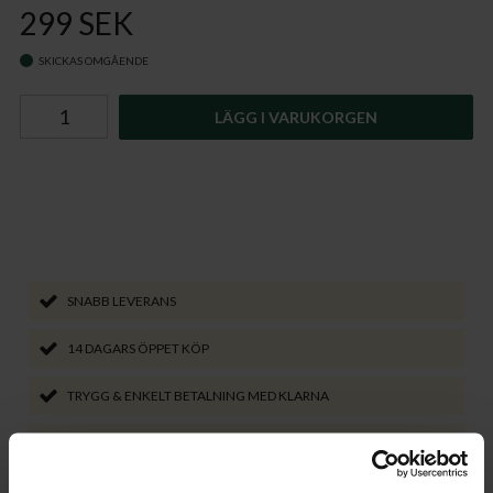
299 SEK
SKICKAS OMGÅENDE
LÄGG I VARUKORGEN
SNABB LEVERANS
14 DAGARS ÖPPET KÖP
TRYGG & ENKELT BETALNING MED KLARNA
VÄLJ LEVERANSSÄTT SOM PASSAR DIG