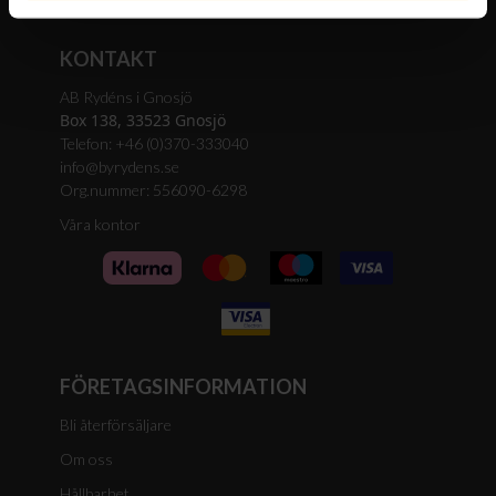
KONTAKT
AB Rydéns i Gnosjö
Box 138, 33523 Gnosjö
Telefon: +46 (0)370-333040
info@byrydens.se
Org.nummer: 556090-6298
Våra kontor
FÖRETAGSINFORMATION
Bli återförsäljare
Om oss
Hållbarhet