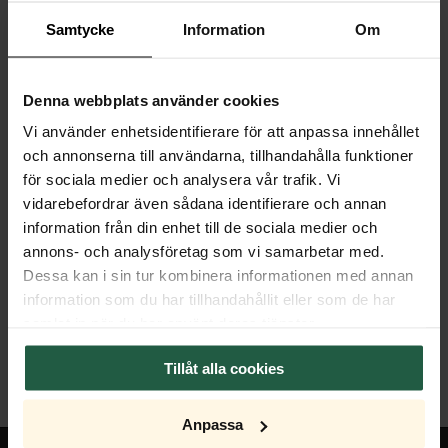
Samtycke
Information
Om
Specifikationer
Egenskaper
Denna webbplats använder cookies
Vi använder enhetsidentifierare för att anpassa innehållet
Mått
och annonserna till användarna, tillhandahålla funktioner
för sociala medier och analysera vår trafik. Vi
Transformator
vidarebefordrar även sådana identifierare och annan
information från din enhet till de sociala medier och
Dimmer
annons- och analysföretag som vi samarbetar med.
Dessa kan i sin tur kombinera informationen med annan
Ljuskälla
information som du har tillhandahållit eller som de har
samlat in när du har använt deras tjänster.
Tillåt alla cookies
Anpassa