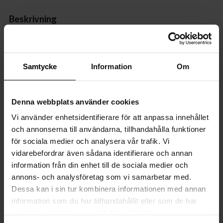
Beskrivning
Åh nej, har ett glas till din lampa gått sönder? Ta det lugnt, det
löser vi! Reservglas Retrow Ø 10 cm passar till följande
produkter:
Samtycke
Information
Om
Retrow plafond
Retrow taklampa
Denna webbplats använder cookies
Vi använder enhetsidentifierare för att anpassa innehållet
Specifikationer
och annonserna till användarna, tillhandahålla funktioner
för sociala medier och analysera vår trafik. Vi
Egenskaper
vidarebefordrar även sådana identifierare och annan
information från din enhet till de sociala medier och
Mått
annons- och analysföretag som vi samarbetar med.
Dessa kan i sin tur kombinera informationen med annan
Transformator
information som du har tillhandahållit eller som de har
samlat in när du har använt deras tjänster.
Dimmer