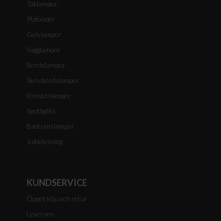
Taklampor
Plafonder
Golvlampor
Vägglampor
Bordslampor
Skrivbordslampor
Fönsterlampor
Spotlights
Badrumslampor
Julbelysning
KUNDSERVICE
Öppet köp och retur
Leverans