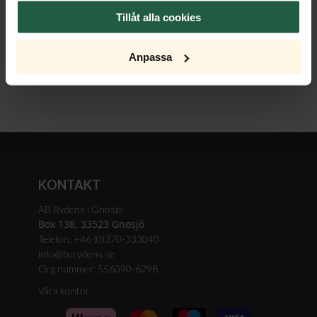
Tillåt alla cookies
Ljuskälla
Anpassa
KONTAKT
AB Rydéns i Gnosjö
Box 138, 33523 Gnosjö
Telefon: +46 (0)370-333040
info@byrydens.se
Org.nummer: 556090-6298
Våra kontor