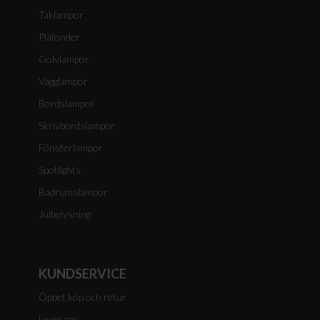
Taklampor
Plafonder
Golvlampor
Vägglampor
Bordslampor
Skrivbordslampor
Fönsterlampor
Spotlights
Badrumslampor
Julbelysning
KUNDSERVICE
Öppet köp och retur
Leverans