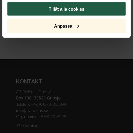
Dimmer
Tillåt alla cookies
Ljuskälla
Anpassa
KONTAKT
AB Rydéns i Gnosjö
Box 138, 33523 Gnosjö
Telefon: +46 (0)370-333040
info@byrydens.se
Org.nummer: 556090-6298
Våra kontor