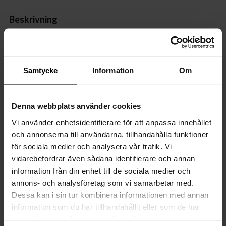
Beskrivning
Ibland är olyckan framme och ett glas går sönder. Som tur är
har vi reservglas på lager så du kan byta ut det trasiga glaset
och på så sätt förlänga livet på din favoritlampa!
Samtycke
Information
Om
Reservglas Smart
passar till modellen:
Smart bordslampa
Denna webbplats använder cookies
Vi använder enhetsidentifierare för att anpassa innehållet
Specifikationer
och annonserna till användarna, tillhandahålla funktioner
för sociala medier och analysera vår trafik. Vi
Egenskaper
vidarebefordrar även sådana identifierare och annan
information från din enhet till de sociala medier och
Mått
annons- och analysföretag som vi samarbetar med.
Dessa kan i sin tur kombinera informationen med annan
Transformator
information som du har tillhandahållit eller som de har
samlat in när du har använt deras tjänster.