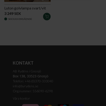
Luton golvlampa svart/vit
3 249 SEK
LÄGG
SKICKAS OMGÅENDE
I
VARUKORGEN
KONTAKT
AB Rydéns i Gnosjö
Box 138, 33523 Gnosjö
Telefon: +46 (0)370-333040
info@byrydens.se
Org.nummer: 556090-6298
Våra kontor