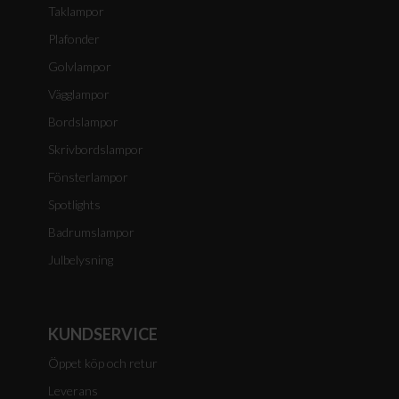
Taklampor
Plafonder
Golvlampor
Vägglampor
Bordslampor
Skrivbordslampor
Fönsterlampor
Spotlights
Badrumslampor
Julbelysning
KUNDSERVICE
Öppet köp och retur
Leverans