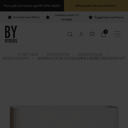
Passa på och fynda upp till 50% rabatt!
Missa inte vårens nyheter!
Leverans inom 1-3
Fri frakt över 999 kr
Tryggt köp med Klarna
vardagar
0
STARTSIDA
PRODUKTER
RESERVDELAR
RESERVSKÄRM
SKÄRM LUTON GOLVLAMPA L40XB15XH20CM VIT
hela Puls-serien ›
hela Puls-serien ›
hela Puls-serien ›
hela Puls-serien ›