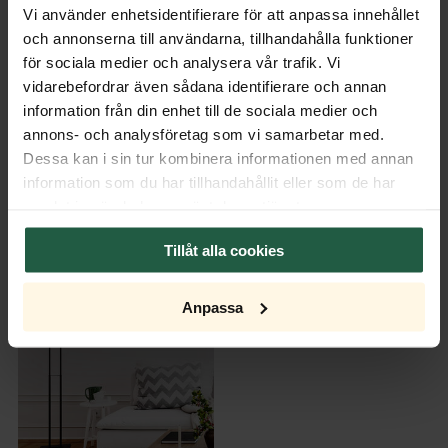
Vi använder enhetsidentifierare för att anpassa innehållet
Ytterkartong
och annonserna till användarna, tillhandahålla funktioner
för sociala medier och analysera vår trafik. Vi
vidarebefordrar även sådana identifierare och annan
information från din enhet till de sociala medier och
annons- och analysföretag som vi samarbetar med.
Dessa kan i sin tur kombinera informationen med annan
information som du har tillhandahållit eller som de har
RESERVDELAR & TILLBEHÖR
samlat in när du har använt deras tjänster.
Tillåt alla cookies
Anpassa