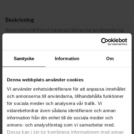
Beskrivning
Reservskiva till Planet taklampa. Skivan har en diameter på
10cm, passar en M4 gänga och kommer i två olika färger;
Sandsvart och guld, passar med lampor som har
batchnummer 15790 eller högre.
Samtycke
Information
Om
Sandvit och silver, passar med lampor som har
batchnummer 15869 eller högre.
Denna webbplats använder cookies
Du hittar lampans batchnummer i takkåpan.
Vi använder enhetsidentifierare för att anpassa innehållet
och annonserna till användarna, tillhandahålla funktioner
för sociala medier och analysera vår trafik. Vi
Specifikationer
vidarebefordrar även sådana identifierare och annan
information från din enhet till de sociala medier och
Egenskaper
annons- och analysföretag som vi samarbetar med.
Dessa kan i sin tur kombinera informationen med annan