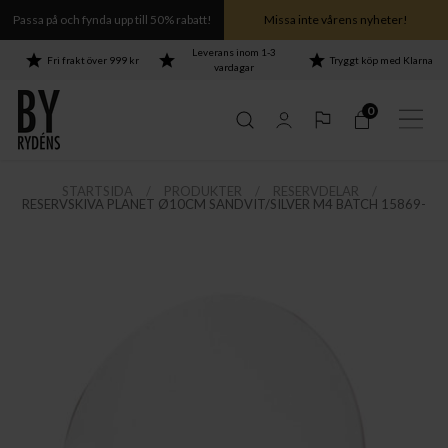
Passa på och fynda upp till 50% rabatt!
Missa inte vårens nyheter!
Leverans inom 1-3
Fri frakt över 999 kr
Tryggt köp med Klarna
vardagar
0
STARTSIDA
PRODUKTER
RESERVDELAR
RESERVSKIVA PLANET Ø10CM SANDVIT/SILVER M4 BATCH 15869-
hela Puls-serien ›
hela Puls-serien ›
hela Puls-serien ›
hela Puls-serien ›