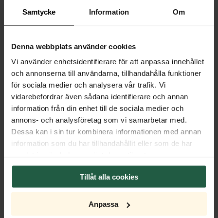
Samtycke
Information
Om
RESERVDELAR & TILLBEHÖR
Denna webbplats använder cookies
Vi använder enhetsidentifierare för att anpassa innehållet
och annonserna till användarna, tillhandahålla funktioner
för sociala medier och analysera vår trafik. Vi
vidarebefordrar även sådana identifierare och annan
information från din enhet till de sociala medier och
ORIGINALET
annons- och analysföretag som vi samarbetar med.
Dessa kan i sin tur kombinera informationen med annan
information som du har tillhandahållit eller som de har
Omega bordslampa H69 cm
samlat in när du har använt deras tjänster.
krom/vit
1 949 SEK
Tillåt alla cookies
LÄGG
SKICKAS OMGÅENDE
I
FLER FÄRGER
VARUKORGEN
Anpassa