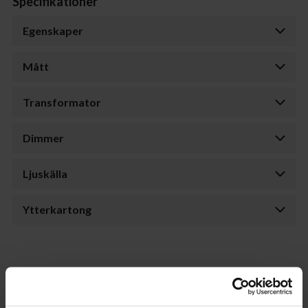
Specifikationer
Egenskaper
Mått
Transformator
Dimmer
Ljuskälla
Ytterkartong