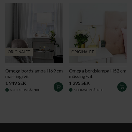
ORIGINALET
ORIGINALET
Omega bordslampa H69 cm
Omega bordslampa H52 cm
mässing/vit
mässing/vit
1 949 SEK
1 295 SEK
LÄGG
LÄG
SKICKAS OMGÅENDE
SKICKAS OMGÅENDE
I
I
VARUKORGEN
VAR