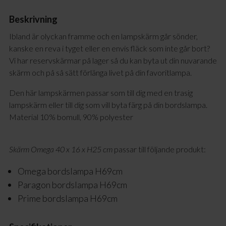
Beskrivning
Ibland är olyckan framme och en lampskärm går sönder,
kanske en reva i tyget eller en envis fläck som inte går bort?
Vi har reservskärmar på lager så du kan byta ut din nuvarande
skärm och på så sätt förlänga livet på din favoritlampa.
Den här lampskärmen passar som till dig med en trasig
lampskärm eller till dig som vill byta färg på din bordslampa.
Material 10% bomull, 90% polyester
Skärm Omega 40 x 16 x H25 cm
passar till följande produkt:
Omega bordslampa H69cm
Paragon bordslampa H69cm
Prime bordslampa H69cm