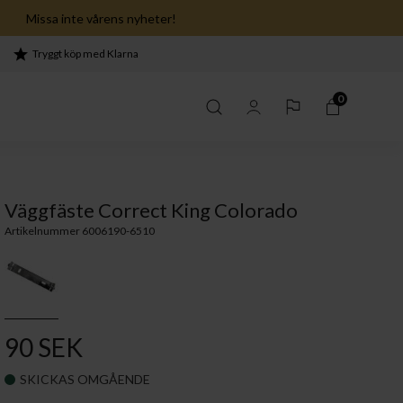
Missa inte vårens nyheter!
Tryggt köp med Klarna
0
Väggfäste Correct King Colorado
Artikelnummer 6006190-6510
90 SEK
SKICKAS OMGÅENDE
 sovrum ›
serien ›
Lekfullhet i köket ›