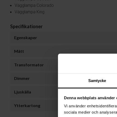
Vägglampa Colorado
Vägglampa King
Specifikationer
Egenskaper
Mått
Transformator
Dimmer
Samtycke
Ljuskälla
Denna webbplats använder 
Ytterkartong
Vi använder enhetsidentifierar
sociala medier och analysera 