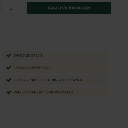
LÄGG I VARUKORGEN
SNABB LEVERANS
14 DAGARS ÖPPET KÖP
TRYGG & ENKELT BETALNING MED KLARNA
VÄLJ LEVERANSSÄTT SOM PASSAR DIG