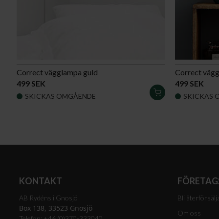
Correct vägglampa guld
Correct vägg
499 SEK
499 SEK
LÄGG
SKICKAS OMGÅENDE
SKICKAS 
I
VARUKORGEN
KONTAKT
FÖRETAG
AB Rydéns i Gnosjö
Bli återförsälj
Box 138, 33523 Gnosjö
Om oss
Telefon: +46 (0)370-333040