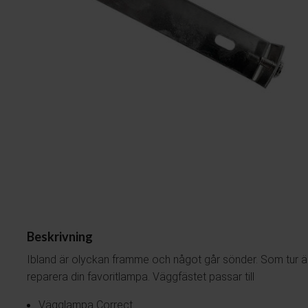
Plafonder
Ljuskällor
Golvlampor
Lampskärmar
Vägglampor
Lampproppar
Bordslampor
Skrivbordslampor
Fönsterlampor
Spotlights
Badrumslampor
Beskrivning
Ibland är olyckan framme och något går sönder. Som tur är 
reparera din favoritlampa. Väggfästet passar till
Vägglampa Correct