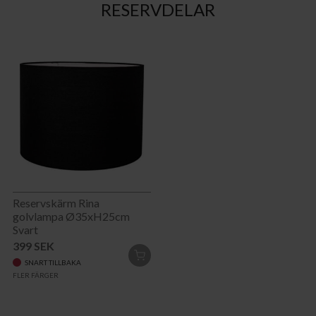
RESERVDELAR
Reservskärm Rina
golvlampa Ø35xH25cm
Svart
399 SEK
LÄGG
SNART TILLBAKA
I
FLER FÄRGER
VARUKORGEN