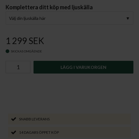
Komplettera ditt köp med ljuskälla
Välj din ljuskälla här
1 299 SEK
SKICKAS OMGÅENDE
LÄGG I VARUKORGEN
SNABB LEVERANS
14 DAGARS ÖPPET KÖP