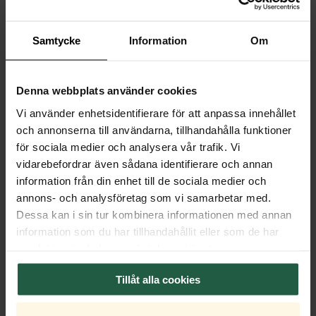
Dimmer
Ljuskälla
Samtycke
Information
Om
Förpackning
Denna webbplats använder cookies
Vi använder enhetsidentifierare för att anpassa innehållet
Ytterkartong
och annonserna till användarna, tillhandahålla funktioner
Montering & dokument
för sociala medier och analysera vår trafik. Vi
vidarebefordrar även sådana identifierare och annan
Monteringsanvisning
information från din enhet till de sociala medier och
annons- och analysföretag som vi samarbetar med.
Dessa kan i sin tur kombinera informationen med annan
information som du har tillhandahållit eller som de har
samlat in när du har använt deras tjänster.
Tillåt alla cookies
RELATERADE PRODUKTER