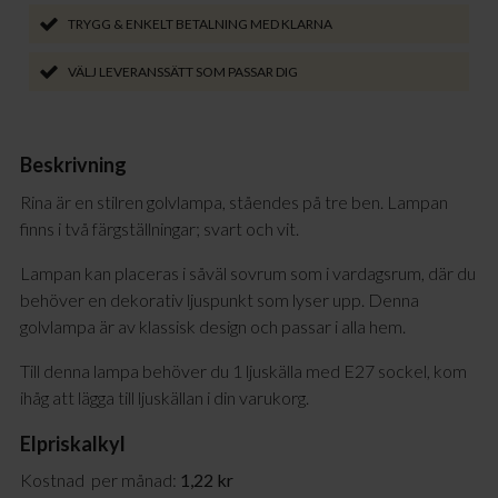
TRYGG & ENKELT BETALNING MED KLARNA
VÄLJ LEVERANSSÄTT SOM PASSAR DIG
Beskrivning
Rina är en stilren golvlampa, ståendes på tre ben. Lampan
finns i två färgställningar; svart och vit.
Lampan kan placeras i såväl sovrum som i vardagsrum, där du
behöver en dekorativ ljuspunkt som lyser upp. Denna
golvlampa är av klassisk design och passar i alla hem.
Till denna lampa behöver du 1 ljuskälla med E27 sockel, kom
ihåg att lägga till ljuskällan i din varukorg.
Elpriskalkyl
Kostnad per månad:
1,22 kr