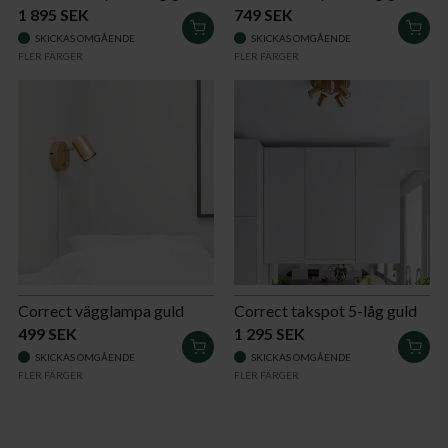
1 895 SEK
749 SEK
LÄGG
LÄG
SKICKAS OMGÅENDE
SKICKAS OMGÅENDE
I
I
FLER FÄRGER
FLER FÄRGER
VARUKORGEN
VAR
Correct vägglampa guld
Correct takspot 5-låg guld
499 SEK
1 295 SEK
LÄGG
LÄG
SKICKAS OMGÅENDE
SKICKAS OMGÅENDE
I
I
FLER FÄRGER
FLER FÄRGER
VARUKORGEN
VAR