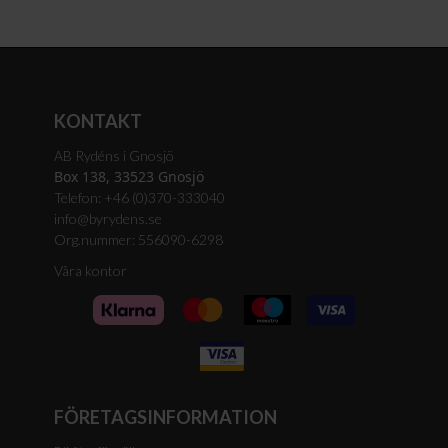
KONTAKT
AB Rydéns i Gnosjö
Box 138, 33523 Gnosjö
Telefon: +46 (0)370-333040
info@byrydens.se
Org.nummer: 556090-6298
Våra kontor
FÖRETAGSINFORMATION