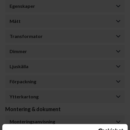
Egenskaper
Mått
Transformator
Dimmer
Ljuskälla
Förpackning
Ytterkartong
Montering & dokument
Monteringsanvisning