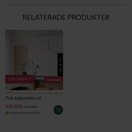
RELATERADE PRODUKTER
50% RABATT
Kampanj
Puls takpendel vit
625 SEK
1 249 SEK
LÄGG
SKICKAS OMGÅENDE
I
VARUKORGEN