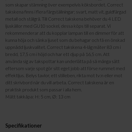
som skapar stämning över exempelvis köksbordet. Correct
takskena finns i flera färgställningar; svart, matt vit, guldfärgad
metall och stålgrå. Till Correct takskena behöver du 4 LED
ljuskällor med GU10 sockel, dessa köps till separat. Vi
rekommenderar att du kopplar lampan till en dimmer för att
kunna höja och sänka ljuset som du behagar och få en önskad
uppnådd ljuskvalitet. Correct takskena 4-låg mäter 83 cm i
bredd, 17,5 cm i höjd och har ett djup på 16,5 cm. Att
använda sig av takspottar kan underlätta på så många sätt
eftersom varje spot gör sitt eget jobb att förse rummet med
effektljus. Belys tavlor, ett stilleben, rikta mot tv:n eller mot
ditt skrivbord när du vill arbeta. Correct takskena är en
praktisk produkt som passar i alla hem.
Mått takkåpa: H: 5 cm, Ø: 13 cm
Specifikationer