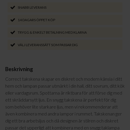
SNABB LEVERANS
14 DAGARS ÖPPET KÖP
TRYGG & ENKELT BETALNING MED KLARNA
VÄLJ LEVERANSSÄTT SOM PASSAR DIG
Beskrivning
Correct takskena skapar en diskret och modern känsla i ditt
hem och lampan passar utmärkt i din hall, ditt sovrum, ditt kök
eller vardagsrum. Spottarna är riktbara för att förse dig med
ett skräddarsytt ljus. En snygg takskena är perfekt för dig
som behöver lite starkare ljus, men vi rekommenderar att
även kombinera med andra lampor i rummet. Takskenan ger
dig ett bra arbetsljus och då designen är stilren och diskret
passar det ypperligt att kombinera med en snygg taklampa