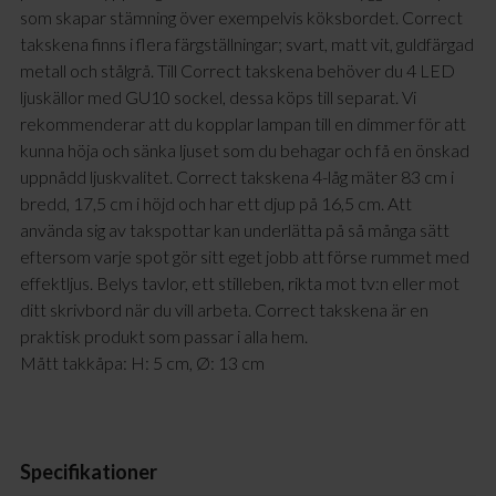
som skapar stämning över exempelvis köksbordet. Correct
takskena finns i flera färgställningar; svart, matt vit, guldfärgad
metall och stålgrå. Till Correct takskena behöver du 4 LED
ljuskällor med GU10 sockel, dessa köps till separat. Vi
rekommenderar att du kopplar lampan till en dimmer för att
kunna höja och sänka ljuset som du behagar och få en önskad
uppnådd ljuskvalitet. Correct takskena 4-låg mäter 83 cm i
bredd, 17,5 cm i höjd och har ett djup på 16,5 cm. Att
använda sig av takspottar kan underlätta på så många sätt
eftersom varje spot gör sitt eget jobb att förse rummet med
effektljus. Belys tavlor, ett stilleben, rikta mot tv:n eller mot
ditt skrivbord när du vill arbeta. Correct takskena är en
praktisk produkt som passar i alla hem.
Mått takkåpa: H: 5 cm, Ø: 13 cm
Specifikationer