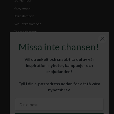
Golvlampor
Vägglampor
Bordslampor
Skrivbordslampor
Fönsterlampor
Spotlights
Missa inte chansen!
Badrumslampor
Julbelysning
Vill du enkelt och snabbt ta del av vår
inspiration, nyheter, kampanjer och
erbjudanden?
KUNDSERVICE
Fyll i din e-postadress nedan för att få våra
Öppet köp och retur
nyhetsbrev.
Leverans
Garanti och reklamation
Köpvillkor