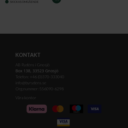
SKICKAS OMGÅENDE
I
VARUKORGEN
KONTAKT
AB Rydéns i Gnosjö
Box 138, 33523 Gnosjö
Telefon: +46 (0)370-333040
info@byrydens.se
Org.nummer: 556090-6298
Våra kontor