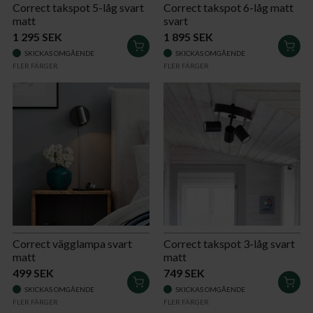
Correct takspot 5-låg svart
Correct takspot 6-låg matt
matt
svart
1 295 SEK
1 895 SEK
LÄGG
LÄG
SKICKAS OMGÅENDE
SKICKAS OMGÅENDE
I
I
FLER FÄRGER
FLER FÄRGER
VARUKORGEN
VAR
Correct vägglampa svart
Correct takspot 3-låg svart
matt
matt
499 SEK
749 SEK
LÄGG
LÄG
SKICKAS OMGÅENDE
SKICKAS OMGÅENDE
I
I
FLER FÄRGER
FLER FÄRGER
VARUKORGEN
VAR