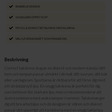
SNABB LEVERANS
14 DAGARS ÖPPET KÖP
TRYGG & ENKELT BETALNING MED KLARNA
VÄLJ LEVERANSSÄTT SOM PASSAR DIG
Beskrivning
Correct takskena skapar en diskret och modern känsla i ditt
hem och lampan passar utmärkt i din hall, ditt sovrum, ditt kök
eller vardagsrum. Spottarna är riktbara för att förse dig med
ett skräddarsytt ljus. En snygg takskena är perfekt för dig
som behöver lite starkare ljus, men vi rekommenderar att
även kombinera med andra lampor i rummet. Takskenan ger
dig ett bra arbetsljus och då designen är stilren och diskret
passar det ypperligt att kombinera med en snygg taklampa