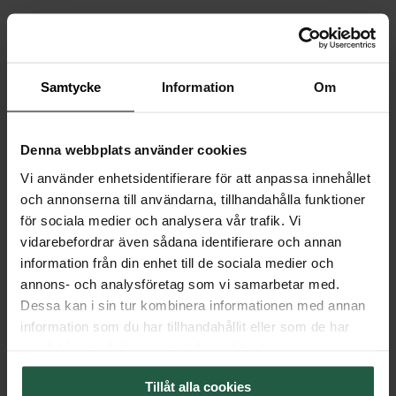
Samtycke
Information
Om
RESERVDELAR & TILLBEHÖR
Denna webbplats använder cookies
Vi använder enhetsidentifierare för att anpassa innehållet
och annonserna till användarna, tillhandahålla funktioner
för sociala medier och analysera vår trafik. Vi
vidarebefordrar även sådana identifierare och annan
information från din enhet till de sociala medier och
annons- och analysföretag som vi samarbetar med.
Dessa kan i sin tur kombinera informationen med annan
information som du har tillhandahållit eller som de har
samlat in när du har använt deras tjänster.
Colorado/Correct 4 och 6
Sugpropp till ljuskälla (stark)
svart krok 65mm
Tillåt alla cookies